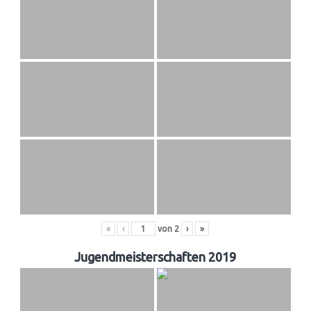
«
‹
von
2
›
»
Jugendmeisterschaften 2019