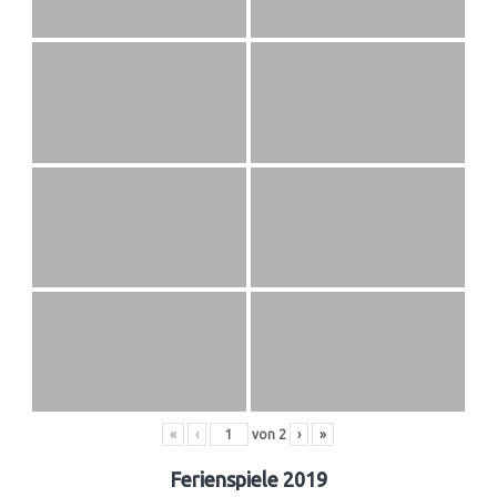
«
‹
von
2
›
»
Ferienspiele 2019