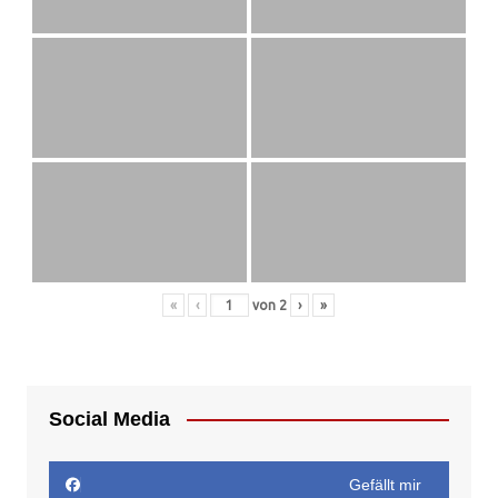
«
‹
von
2
›
»
Social Media
Gefällt mir