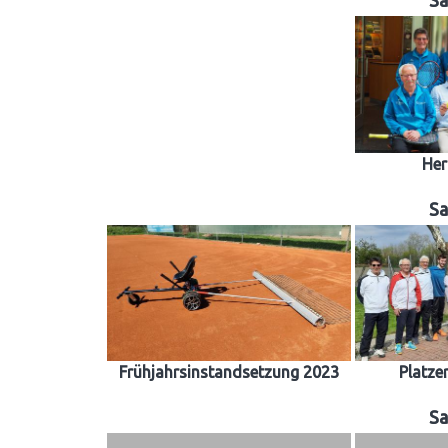
Sa
Her
Sa
Frühjahrsinstandsetzung 2023
Platze
Sa