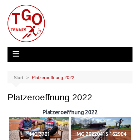
Zum
Inhalt
springen
Start
Platzeroeffnung 2022
Platzeroeffnung 2022
Platzeroeffnung 2022
IMG 3701
IMG 20220415 162904