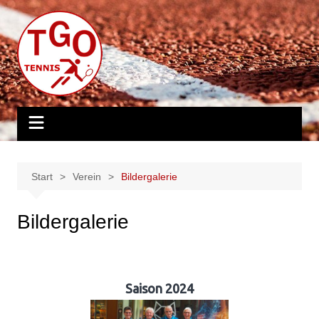
Zum
Inhalt
springen
Start
Verein
Bildergalerie
Bildergalerie
Saison 2024