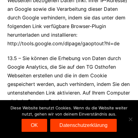
Webseiten bezogenen Daten (inkl. Ihrer IP-Adresse)
an Google sowie die Verarbeitung dieser Daten
durch Google verhindern, indem sie das unter dem
folgenden Link verfügbare Browser-Plugin
herunterladen und installieren:
http://tools.google.com/dlpage/gaoptout?hl=de
13.5 – Sie können die Erhebung von Daten durch
Google Analytics, die Sie auf den TG Osthofen
Webseiten erstellen und die in dem Cookie
gespeichert werden, auch verhindern, indem Sie den
untenstehenden Link aktivieren. Auf Ihrem Computer
wird ein Opt-out-Cookie gespeichert, das die
Diese Website benutzt Cookies. Wenn du die Website weiter
zukünftige Erfassung Ihrer Daten beim Besuch der
nutzt, gehen wir von deinem Einverständnis aus.
TG Osthofen Webseiten verhindert (dies gilt jedoch
OK
Datenschutzerklärung
nicht für andere Websites, die Sie besuchen, und
andere Browser, die Sie auf demselben Computer