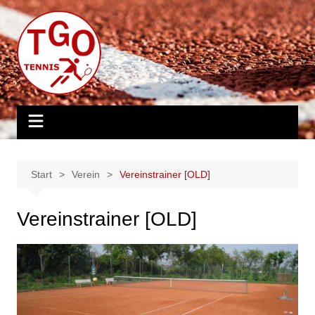
Zum
Inhalt
springen
Start
Verein
Vereinstrainer [OLD]
Vereinstrainer [OLD]