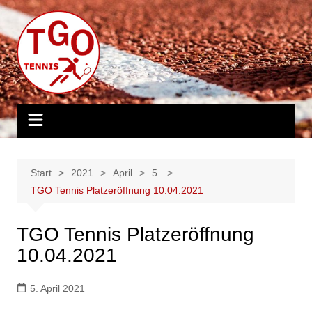
Zum
Inhalt
springen
Start
2021
April
5.
TGO Tennis Platzeröffnung 10.04.2021
TGO Tennis Platzeröffnung
10.04.2021
5. April 2021