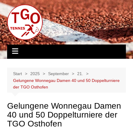
Zum
Inhalt
springen
Start
2025
September
21.
Gelungene Wonnegau Damen 40 und 50 Doppelturniere
der TGO Osthofen
Gelungene Wonnegau Damen
40 und 50 Doppelturniere der
TGO Osthofen