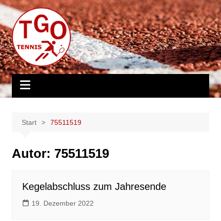
Zum
Inhalt
springen
Start
75511519
Autor:
75511519
Kegelabschluss zum Jahresende
19. Dezember 2022