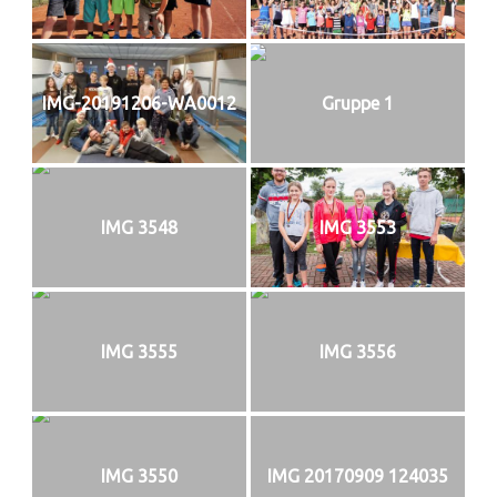
IMG-20191206-WA0012
Gruppe 1
IMG 3548
IMG 3553
IMG 3555
IMG 3556
IMG 3550
IMG 20170909 124035