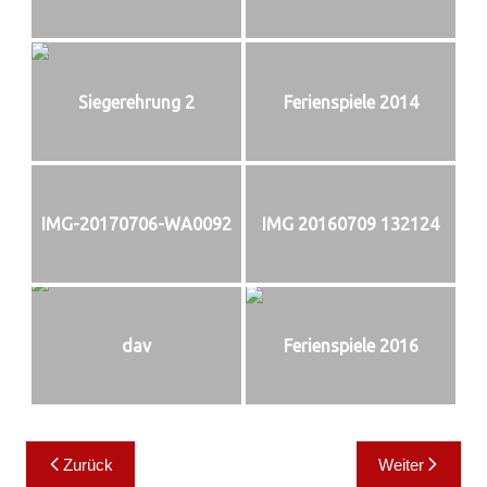
Siegerehrung 2
Ferienspiele 2014
IMG-20170706-WA0092
IMG 20160709 132124
dav
Ferienspiele 2016
Beitragsnavigation
Zurück
Weiter