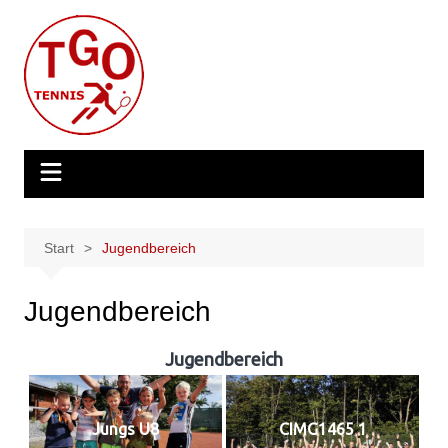
Zum
Inhalt
springen
Start
Jugendbereich
Jugendbereich
Jugendbereich
Jungs U8
CIMG1465 1